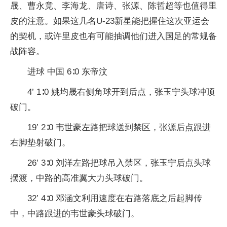
晟、曹永竟、李海龙、唐诗、张源、陈哲超等也值得里
皮的注意。如果这几名U-23新星能把握住这次亚运会
的契机，或许里皮也有可能抽调他们进入国足的常规备
战阵容。
进球 中国 6∶0 东帝汶
4’ 1∶0 姚均晟右侧角球开到后点，张玉宁头球冲顶
破门。
19’ 2∶0 韦世豪左路把球送到禁区，张源后点跟进
右脚垫射破门。
26’ 3∶0 刘洋左路把球吊入禁区，张玉宁后点头球
摆渡，中路的高准翼大力头球破门。
32’ 4∶0 邓涵文利用速度在右路落底之后起脚传
中，中路跟进的韦世豪头球破门。