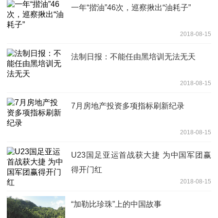
一年“揩油”46次，巡察揪出“油耗子”
2018-08-15
法制日报：不能任由黑培训无法无天
2018-08-15
7月房地产投资多项指标刷新纪录
2018-08-15
U23国足亚运首战获大捷 为中国军团赢
得开门红
2018-08-15
“加勒比珍珠”上的中国故事