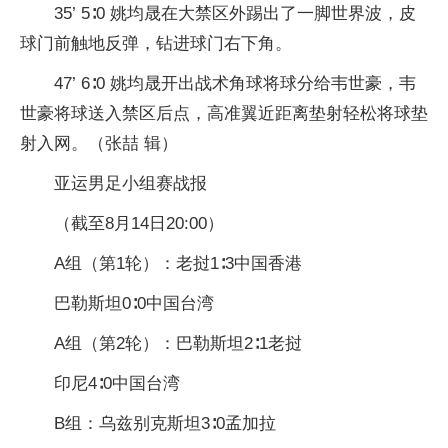
35’ 5∶0 姚均晟在大禁区外踢出了一脚世界波，皮
球门前触地反弹，钻进球门右下角。
47’ 6∶0 姚均晟开出战术角球将球分给韦世豪，韦
世豪将球送入禁区后点，高准翼近距离垫射轻松将球垫
射入网。（张喆 辑）
亚运男足小组赛战报
（截至8月14日20:00）
A组（第1轮）：老挝1∶3中国香港
巴勒斯坦0∶0中国台湾
A组（第2轮）：巴勒斯坦2∶1老挝
印尼4∶0中国台湾
B组：乌兹别克斯坦3∶0孟加拉