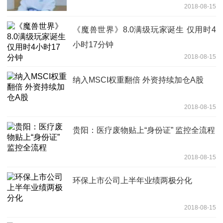
2018-08-15
《魔兽世界》8.0满级玩家诞生 仅用时4
小时17分钟
2018-08-15
纳入MSCI权重翻倍 外资持续加仓A股
2018-08-15
贵阳：医疗废物贴上“身份证” 监控全流程
2018-08-15
环保上市公司上半年业绩两极分化
2018-08-15