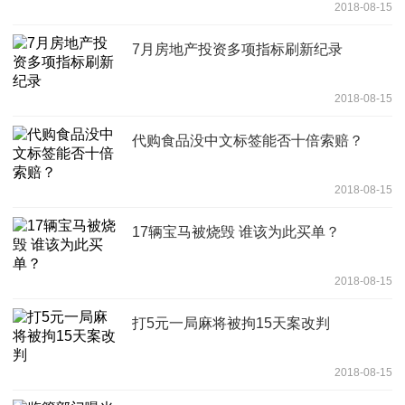
2018-08-15
7月房地产投资多项指标刷新纪录
2018-08-15
代购食品没中文标签能否十倍索赔？
2018-08-15
17辆宝马被烧毁 谁该为此买单？
2018-08-15
打5元一局麻将被拘15天案改判
2018-08-15