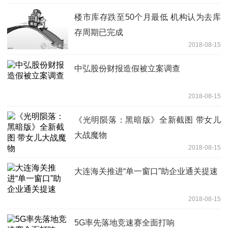
楼市库存跌至50个月最低 机构认为去库
存周期已完成
2018-08-15
中弘股份财报造假被立案调查
2018-08-15
《光明陨落：黑暗版》全新截图 带女儿
大战魔物
2018-08-15
大连海关推进“单一窗口”助企业通关提速
2018-08-15
5G率先落地竞速赛全面打响