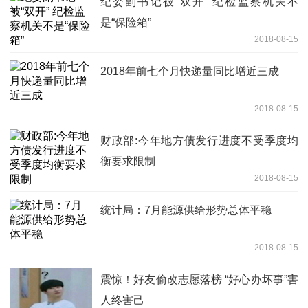
纪委副书记被“双开” 纪检监察机关不
是“保险箱”
2018-08-15
2018年前七个月快递量同比增近三成
2018-08-15
财政部:今年地方债发行进度不受季度均
衡要求限制
2018-08-15
统计局：7月能源供给形势总体平稳
2018-08-15
震惊！好友偷改志愿落榜 “好心办坏事”害
人终害己