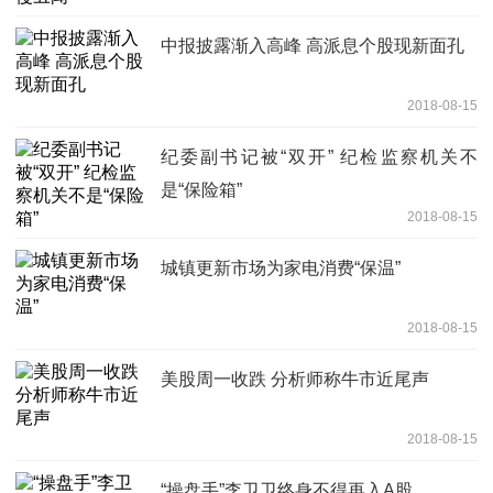
中报披露渐入高峰 高派息个股现新面孔
2018-08-15
纪委副书记被“双开” 纪检监察机关不
是“保险箱”
2018-08-15
城镇更新市场为家电消费“保温”
2018-08-15
美股周一收跌 分析师称牛市近尾声
2018-08-15
“操盘手”李卫卫终身不得再入A股