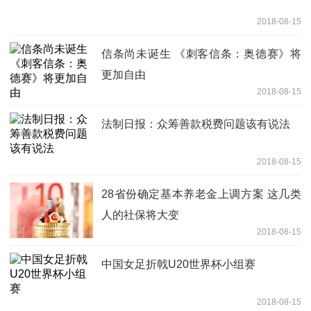
2018-08-15
信条尚未诞生 《刺客信条：奥德赛》将
更加自由
2018-08-15
法制日报：众筹善款税费问题该有说法
2018-08-15
28省份确定基本养老金上调方案 这几类
人的社保将大变
2018-08-15
中国女足折戟U20世界杯小组赛
2018-08-15