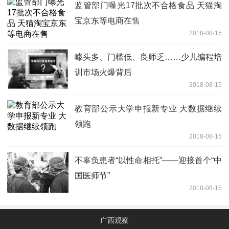
监管部门曝光17批次不合格食品 天猫淘
宝京东等电商在售
2018-08-15
噱头多、门槛低、良师乏……少儿编程培
训市场火爆背后
2018-08-15
教育部公示大学申报新专业 大数据继续
领跑
2018-08-15
不辜负患者“以性命相托”——迎接首个“中
国医师节”
2018-08-15
广西观察