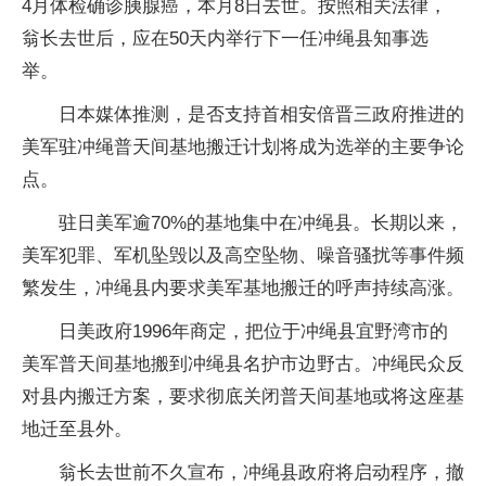
4月体检确诊胰腺癌，本月8日去世。按照相关法律，
翁长去世后，应在50天内举行下一任冲绳县知事选
举。
日本媒体推测，是否支持首相安倍晋三政府推进的
美军驻冲绳普天间基地搬迁计划将成为选举的主要争论
点。
驻日美军逾70%的基地集中在冲绳县。长期以来，
美军犯罪、军机坠毁以及高空坠物、噪音骚扰等事件频
繁发生，冲绳县内要求美军基地搬迁的呼声持续高涨。
日美政府1996年商定，把位于冲绳县宜野湾市的
美军普天间基地搬到冲绳县名护市边野古。冲绳民众反
对县内搬迁方案，要求彻底关闭普天间基地或将这座基
地迁至县外。
翁长去世前不久宣布，冲绳县政府将启动程序，撤